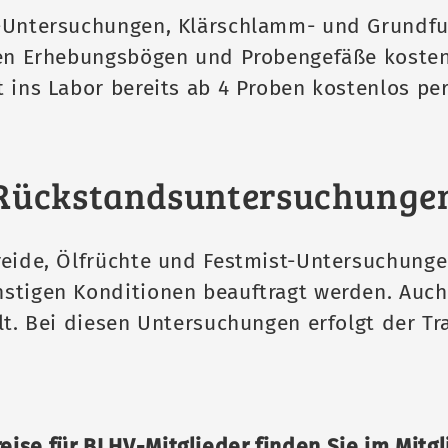
t-Untersuchungen, Klärschlamm- und Grundfu
en Erhebungsbögen und Probengefäße kostenlo
 ins Labor bereits ab 4 Proben kostenlos per
Rückstandsuntersuchunge
reide, Ölfrüchte und Festmist-Untersuchung
nstigen Konditionen beauftragt werden. Auc
t. Bei diesen Untersuchungen erfolgt der Tra
ise für BLHV-Mitglieder finden Sie im Mitgl