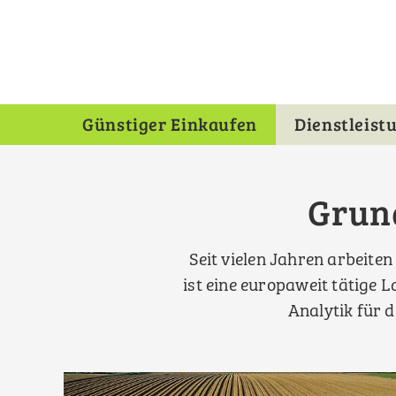
Skip
to
main
navigation
Günstiger Einkaufen
Dienstleist
Hauptmenü
Agrardienst
Grun
Seit vielen Jahren arbeit
ist eine europaweit tätige
Analytik für 