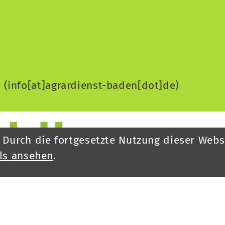
e
(info[at]agrardienst-baden[dot]de)
 Durch die fortgesetzte Nutzung dieser Webs
ls ansehen
.