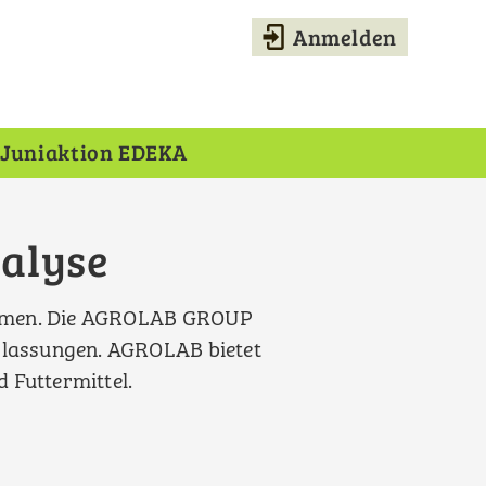
Anmelden
User
account
menu
Juniaktion EDEKA
alyse
mmen.
Die AGROLAB GROUP
erlassungen. AGROLAB bietet
 Futtermittel.