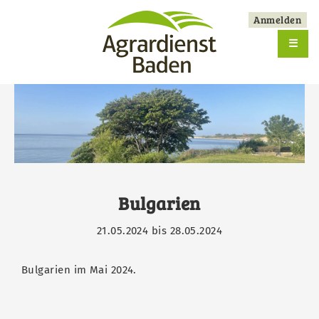
Skip
Anmelden
to
User
main
☰
account
navigation
menu
Bulgarien
21.05.2024
bis
28.05.2024
Bulgarien im Mai 2024.