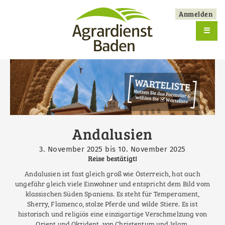
Skip
Anmelden
to
User
main
☰
account
navigation
menu
Andalusien
3. November 2025
bis
10. November 2025
Reise bestätigt!
Andalusien ist fast gleich groß wie Österreich, hat auch
ungefähr gleich viele Einwohner und entspricht dem Bild vom
klassischen Süden Spaniens. Es steht für Temperament,
Sherry, Flamenco, stolze Pferde und wilde Stiere. Es ist
historisch und religiös eine einzigartige Verschmelzung von
Orient und Okzident, von Christentum und Islam.