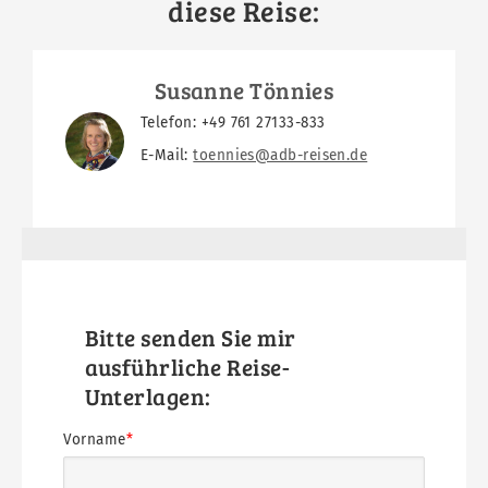
diese Reise:
Susanne Tönnies
Telefon: +49 761 27133-833
E-Mail:
toennies@adb-reisen.de
Formulartitel
Bitte senden Sie mir
ausführliche Reise-
Unterlagen:
Formularfelder
Straße
PLZ
Land
Vorname
&
&
Nummer
Ort