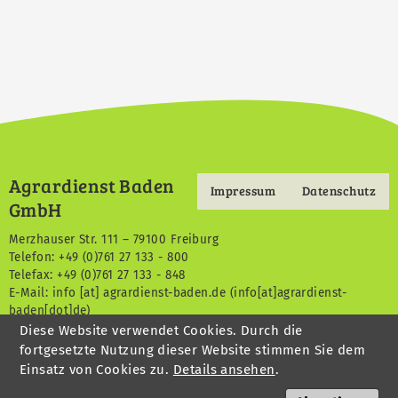
Agrardienst Baden
Impressum
Datenschutz
Footermenu
GmbH
Merzhauser Str. 111 – 79100 Freiburg
Telefon: +49 (0)761 27 133 - 800
Telefax: +49 (0)761 27 133 - 848
E-Mail:
info
[at]
agrardienst-baden.de
(info[at]agrardienst-
baden[dot]de)
Diese Website verwendet Cookies. Durch die
fortgesetzte Nutzung dieser Website stimmen Sie dem
Einsatz von Cookies zu.
Details ansehen
.
Agrardienst Baden
ist eine Tochterfirma