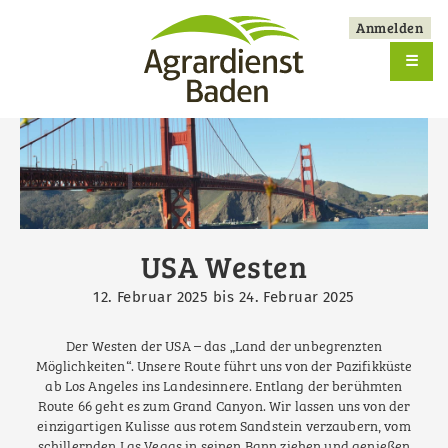
Skip
Anmelden
to
User
main
☰
account
navigation
menu
USA Westen
12. Februar 2025
bis
24. Februar 2025
Der Westen der USA – das „Land der unbegrenzten
Möglichkeiten“. Unsere Route führt uns von der Pazifikküste
ab Los Angeles ins Landesinnere. Entlang der berühmten
Route 66 geht es zum Grand Canyon. Wir lassen uns von der
einzigartigen Kulisse aus rotem Sandstein verzaubern, vom
schillernden Las Vegas in seinen Bann ziehen und genießen