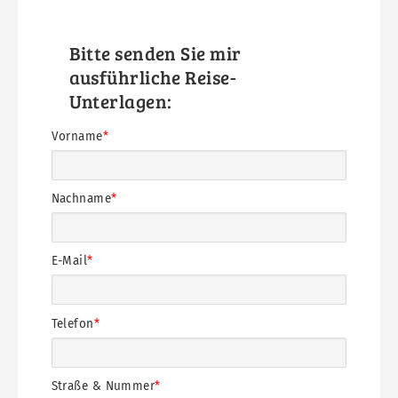
Formulartitel
Bitte senden Sie mir
ausführliche Reise-
Unterlagen:
Formularfelder
Straße
PLZ
Land
Vorname
&
&
Nummer
Ort
Nachname
E-Mail
Telefon
Straße & Nummer